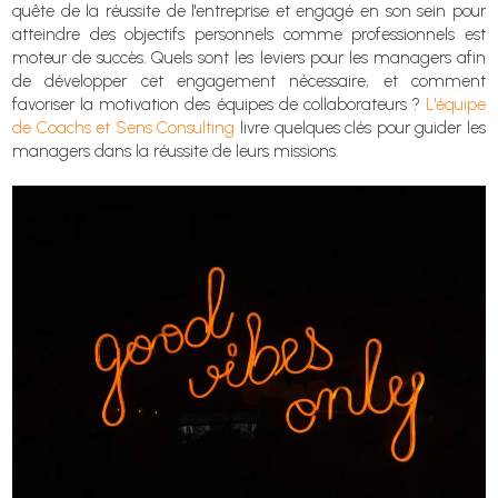
quête de la réussite de l'entreprise et engagé en son sein pour
atteindre des objectifs personnels comme professionnels est
moteur de succès. Quels sont les leviers pour les managers afin
de développer cet engagement nécessaire, et comment
favoriser la motivation des équipes de collaborateurs ?
L'équipe
de Coachs et Sens Consulting
livre quelques clés pour guider les
managers dans la réussite de leurs missions.