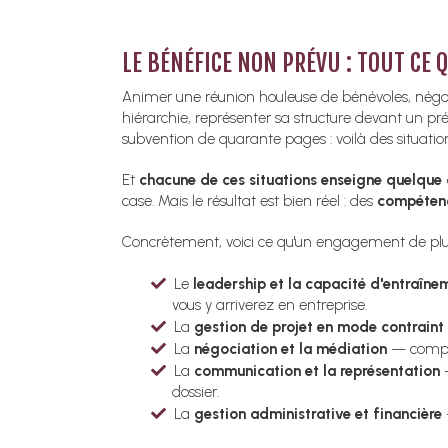
LE BÉNÉFICE NON PRÉVU : TOUT CE 
Animer une réunion houleuse de bénévoles, négocie
hiérarchie, représenter sa structure devant un pr
subvention de quarante pages : voilà des situati
Et
chacune de ces situations enseigne quelque
case. Mais le résultat est bien réel : des
compétence
Concrètement, voici ce qu'un engagement de plusi
Le
leadership et la capacité d'entraîn
vous y arriverez en entreprise.
La
gestion de projet en mode contraint
La
négociation et la médiation
— compos
La
communication et la représentation
—
dossier.
La
gestion administrative et financière