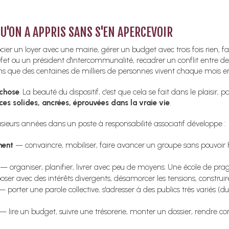
QU'ON A APPRIS SANS S'EN APERCEVOIR
r un loyer avec une mairie, gérer un budget avec trois fois rien, fa
éfet ou un président d'intercommunalité, recadrer un conflit entre de
ons que des centaines de milliers de personnes vivent chaque mois e
 chose
. La beauté du dispositif, c'est que cela se fait dans le plaisir
s solides, ancrées, éprouvées dans la vraie vie
.
eurs années dans un poste à responsabilité associatif développe :
ement
— convaincre, mobiliser, faire avancer un groupe sans pouvoir hi
— organiser, planifier, livrer avec peu de moyens. Une école de p
er avec des intérêts divergents, désamorcer les tensions, construi
 porter une parole collective, s'adresser à des publics très variés (du
— lire un budget, suivre une trésorerie, monter un dossier, rendre