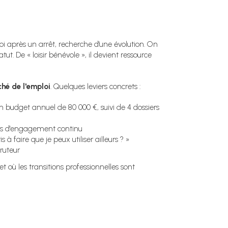
oi après un arrêt, recherche d'une évolution. On
t. De « loisir bénévole », il devient ressource
hé de l'emploi
. Quelques leviers concrets :
un budget annuel de 80 000 €, suivi de 4 dossiers
es d'engagement continu
 faire que je peux utiliser ailleurs ? »
ruteur
 et où les transitions professionnelles sont