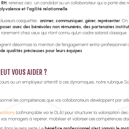
e RH
, retenez ceci : un candidat ou un collaborateur qui a porté des r
olyvalence et l'agilité relationnelle
.
plusieurs casquettes :
animer, communiquer, gérer, représenter
. On
poser avec des bénévoles non rémunérés, des partenaires instituti
 rarement chez ceux qui n'ont connu qu'un cadre salarial classique.
 intègrent désormais la mention de l'engagement extra-professionnel d
 de qualités précieuses pour leurs équipes
.
UT VOUS AIDER ?
parcours ou un employeur attentif à ces dynamiques, notre rubrique
sionnel les compétences que vos collaborateurs développent par a
ciations
(cofinançable via le DLA) pour structurer la valorisation 
 vos managers à repérer, mobiliser et valoriser ces compétences dan
et dans le sens reste. Le
bénéfice professionnel n'est jamais le mo