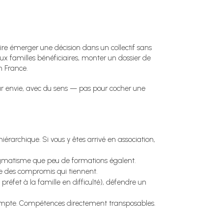
ire émerger une décision dans un collectif sans
ux familles bénéficiaires, monter un dossier de
n France.
, par envie, avec du sens — pas pour cocher une
érarchique. Si vous y êtes arrivé en association,
ragmatisme que peu de formations égalent.
re des compromis qui tiennent.
 préfet à la famille en difficulté), défendre un
 compte. Compétences directement transposables.