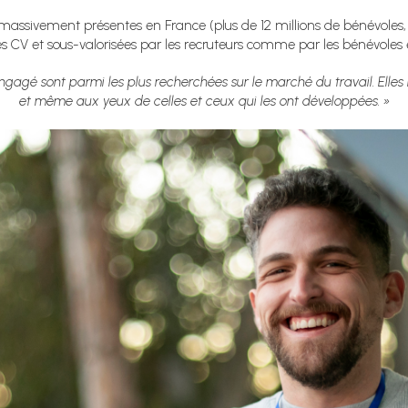
massivement présentes en France (plus de 12 millions de bénévoles, d
 les CV et sous-valorisées par les recruteurs comme par les bénévol
agé sont parmi les plus recherchées sur le marché du travail. Elles 
et même aux yeux de celles et ceux qui les ont développées. »