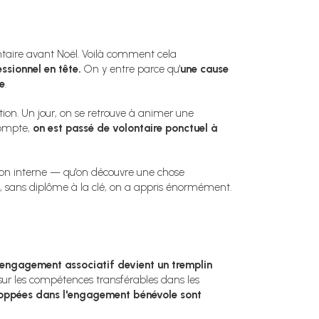
ntaire avant Noël. Voilà comment cela
sionnel en tête.
On y entre parce qu'
une cause
le
.
tion. Un jour, on se retrouve à animer une
compte,
on est passé de volontaire ponctuel à
tion interne — qu'on découvre une chose
, sans diplôme à la clé, on a appris énormément.
'engagement associatif devient un tremplin
ur les compétences transférables dans les
oppées dans l'engagement bénévole sont