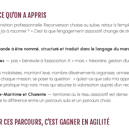
E QU'ON A APPRIS
ition professionnelle. Reconversion choisie ou subie, retour à l'empl
ai à raconter ? » C'est là que l'engagement associatif change de statu
ande à être nommé, structuré et traduit dans le langage du marc
ées
— pas « bénévole à l'association X » mais « trésorière, gestion d'
mobilisées, montant levé, nombre d'événements organisés, anné
haque mission, se poser la question : « qu'est-ce que cela m'a appris à
pratique trop rare, mais qui sécurise la valorisation auprès d'un rec
te-Maritime et Charente
— territoires où le tissu associatif est dense
 la différence entre un parcours subi et un parcours choisi.
 CES PARCOURS, C'EST GAGNER EN AGILITÉ