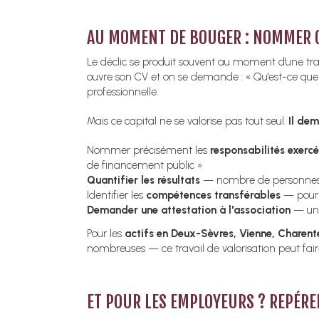
AU MOMENT DE BOUGER : NOMMER C
Le déclic se produit souvent au moment d'une trans
ouvre son CV et on se demande : « Qu'est-ce que j'
professionnelle.
Mais ce capital ne se valorise pas tout seul.
Il dem
Nommer précisément les
responsabilités exerc
de financement public »
Quantifier les résultats
— nombre de personnes 
Identifier les
compétences transférables
— pour c
Demander une attestation à l'association
— une 
Pour les
actifs en Deux-Sèvres, Vienne, Charen
nombreuses — ce travail de valorisation peut faire
ET POUR LES EMPLOYEURS ? REPÉRER