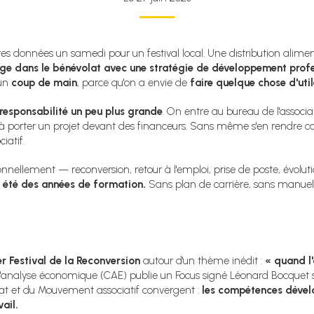
es données un samedi pour un festival local. Une distribution alime
ge dans le bénévolat avec une stratégie de développement profes
un
coup de main
, parce qu'on a envie de
faire quelque chose d'uti
responsabilité un peu plus grande
. On entre au bureau de l'associa
 à porter un projet devant des financeurs. Sans même s'en rendre 
iatif.
onnellement — reconversion, retour à l'emploi, prise de poste, évolu
 été des années de formation.
Sans plan de carrière, sans manuel
er Festival de la Reconversion
autour d'un thème inédit :
« quand l
analyse économique (CAE) publie un Focus signé Léonard Bocquet s
at et du Mouvement associatif convergent :
les compétences dével
ail.