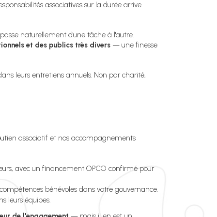
esponsabilités associatives sur la durée arrive
 passe naturellement d'une tâche à l'autre.
onnels et des publics très divers
— une finesse
ans leurs entretiens annuels. Non par charité,
 Soutien associatif et nos accompagnements
illeurs, avec un financement OPCO confirmé pour
des compétences bénévoles dans votre gouvernance.
s leurs équipes.
teur de l'engagement
— mais il en est un